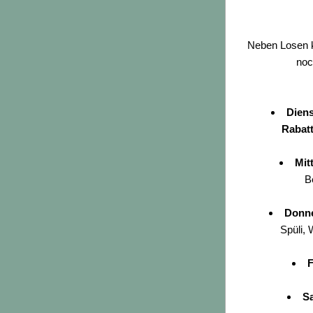
Neben Losen kö
noc
Dien
Rabatt
Mit
B
Donne
Spüli, 
F
S