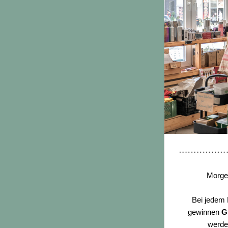
Morgen
Bei jedem 
gewinnen 
G
werde