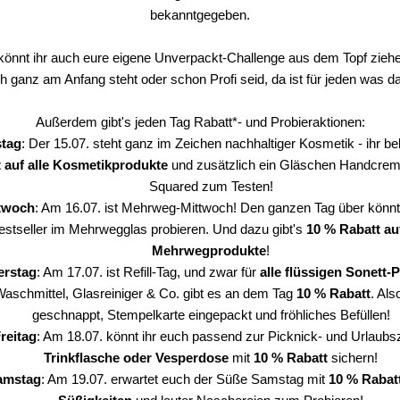
bekanntgegeben.
nnt ihr auch eure eigene Unverpackt-Challenge aus dem Topf ziehen:
h ganz am Anfang steht oder schon Profi seid, da ist für jeden was da
Außerdem gibt's jeden Tag Rabatt*- und Probieraktionen:
stag
: Der 15.07. steht ganz im Zeichen nachhaltiger Kosmetik - ihr 
 auf alle Kosmetikprodukte 
und zusätzlich ein Gläschen Handcreme
Squared zum Testen!
twoch
: Am 16.07. ist Mehrweg-Mittwoch! Den ganzen Tag über könnt 
estseller im Mehrwegglas probieren. Und dazu gibt's 
10 % Rabatt auf 
Mehrwegprodukte
!
rstag
: Am 17.07. ist Refill-Tag, und zwar für 
alle flüssigen Sonett-
Waschmittel, Glasreiniger & Co. gibt es an dem Tag 
10 % Rabatt
. Als
geschnappt, Stempelkarte eingepackt und fröhliches Befüllen!
reitag
Trinkflasche oder Vesperdose 
mit
 10 % Rabatt 
sichern!
amstag
: Am 19.07. erwartet euch der Süße Samstag mit 
10 % Rabatt 