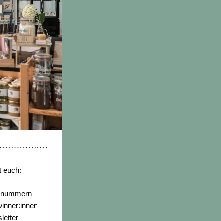
t euch:
snummern  
nner:innen 
etter 