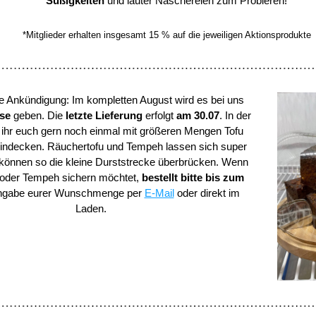
Süßigkeiten 
und lauter Naschereien zum Probieren!
*Mitglieder erhalten insgesamt 15 % auf die jeweiligen Aktionsprodukte
 Ankündigung: Im kompletten August wird es bei uns 
se 
geben. Die 
letzte Lieferung 
erfolgt 
am 30.07
. In der 
ihr euch gern noch einmal mit größeren Mengen Tofu 
ndecken. Räuchertofu und Tempeh lassen sich super 
 können so die kleine Durststrecke überbrücken. Wenn 
 oder Tempeh sichern möchtet, 
bestellt bitte bis zum 
ngabe eurer Wunschmenge per 
E-Mail
 oder direkt im 
Laden. 