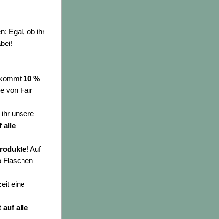
 Egal, ob ihr 
bei!
bekommt 
10 % 
 von Fair 
ihr unsere 
alle 
Produkte
! Auf 
o Flaschen 
: Am 18.07. könnt ihr euch passend zur Picknick- und Urlaubszeit eine 
auf alle 